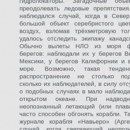
гидролокаторы. Загадочные объ
преодолевать ледовые препятствия
наблюдался случай, когда в Север
большой объект серебристого цве
воздух, взломав трёхметровую то
удалось отследить экипажу канадс
Обычно вылеты НЛО из моря ф
берегов: наблюдали их у берегов В
Мексики, у берегов Калифорнии и 
море. Возможно, такая тенден
распространение не столько по
сколько их наблюдателей, в силу от
о подобных случаях в мало наблюд
открытом океане. При надвод
неопознанный летающий (или плав
часто способен обгонять корабли. Т
журнале корабля «Навьеро» (Арге
случай, когда сверкающий неопоз