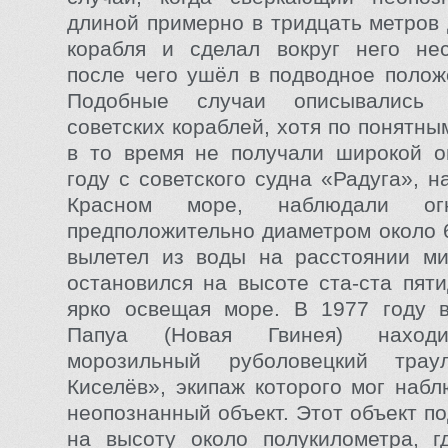
длиной примерно в тридцать метров 
корабля и сделал вокруг него нес
после чего ушёл в подводное полож
Подобные случаи описывались
советских кораблей, хотя по понятн
в то время не получали широкой о
году с советского судна «Радуга», 
Красном море, наблюдали ог
предположительно диаметром около 
вылетел из воды на расстоянии ми
остановился на высоте ста-ста пяти
ярко освещая море. В 1977 году в
Папуа (Новая Гвинея) находи
морозильный руболовецкий трау
Киселёв», экипаж которого мог наб
неопознанный объект. Этот объект п
на высоту около полукилометра, г